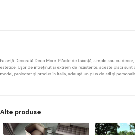
Faianță Decorată Deco More. Plăcile de faianță, simple sau cu decor, su
estetice. Ușor de întreținut și extrem de rezistente, aceste plăci sunt 
model, proiectat și produs în Italia, adaugă un plus de stil și personal
Alte produse