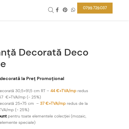
0799.729.037
anță Decorată Deco
re
 decorată la Preț Promoțional
decorată 30,5×91,5 cm RT –
44 €+TVA/mp
redus
,67 €+TVA/mp (- 25%)
decorată 25×75 cm –
37 €+TVA/mp
redus de la
TVA/mp (- 25%)
ount
pentru toate elementele colecției (mozaic,
 elemente speciale)