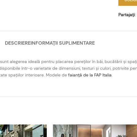
Partajați:
DESCRIERE
INFORMAȚII SUPLIMENTARE
nt alegerea ideală pentru placarea pereților în băi, bucătării și spații
disponibile într-o varietate de dimensiuni, texturi și culori, potrivite
itate spațiilor interioare. Modele de
faianță de la FAP Italia
.