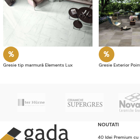
Gresie tip marmură Elements Lux
Gresie Exterior Poin
NOUTATI
40 Idei Premium cu