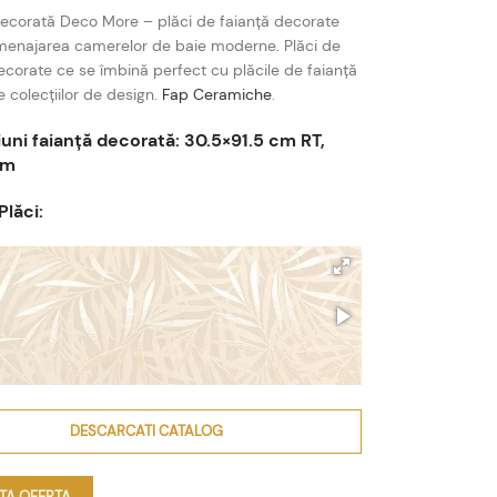
ecorată Deco More – plăci de faianță decorate
menajarea camerelor de baie moderne. Plăci de
ecorate ce se îmbină perfect cu plăcile de faianță
e colecțiilor de design.
Fap Ceramiche
.
uni faianță decorată: 30.5×91.5 cm RT,
cm
Plăci:
DESCARCATI CATALOG
ITA OFERTA