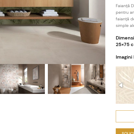
Faianță D
pentru a
faianță d
simple al
Dimensi
25×75 
Imagini 
SOLIC