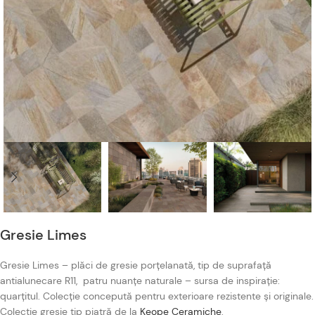
Gresie Limes
Gresie Limes – plăci de gresie porțelanată, tip de suprafață
antialunecare R11, patru nuanțe naturale – sursa de inspirație:
quarțitul. Colecție concepută pentru exterioare rezistente și originale.
Colecție gresie tip piatră de la
Keope Ceramiche
.