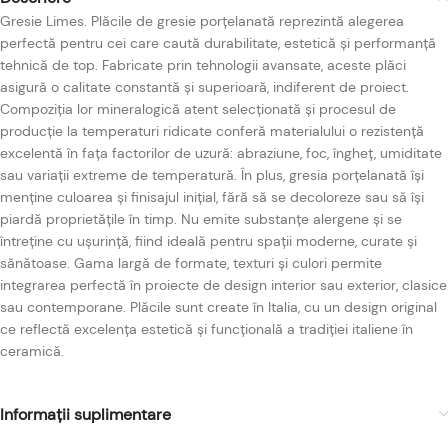
Gresie Limes. Plăcile de gresie porțelanată reprezintă alegerea
perfectă pentru cei care caută durabilitate, estetică și performanță
tehnică de top. Fabricate prin tehnologii avansate, aceste plăci
asigură o calitate constantă și superioară, indiferent de proiect.
Compoziția lor mineralogică atent selecționată și procesul de
producție la temperaturi ridicate conferă materialului o rezistență
excelentă în fața factorilor de uzură: abraziune, foc, îngheț, umiditate
sau variații extreme de temperatură. În plus, gresia porțelanată își
menține culoarea și finisajul inițial, fără să se decoloreze sau să își
piardă proprietățile în timp. Nu emite substanțe alergene și se
întreține cu ușurință, fiind ideală pentru spații moderne, curate și
sănătoase. Gama largă de formate, texturi și culori permite
integrarea perfectă în proiecte de design interior sau exterior, clasice
sau contemporane. Plăcile sunt create în Italia, cu un design original
ce reflectă excelența estetică și funcțională a tradiției italiene în
ceramică.
Informații suplimentare