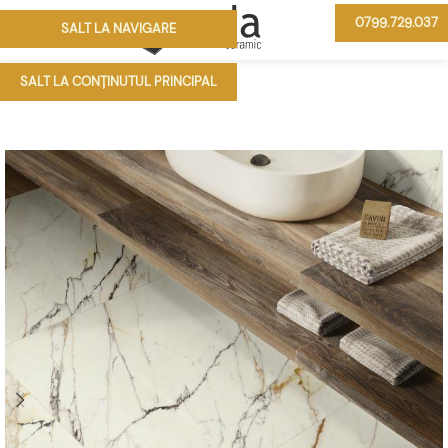
0799.729.037
SALT LA NAVIGARE
MENIU
SALT LA CONȚINUTUL PRINCIPAL