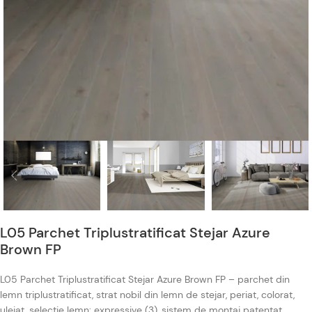
L05 Parchet Triplustratificat Stejar Azure
Brown FP
L05 Parchet Triplustratificat Stejar Azure Brown FP – parchet din
lemn triplustratificat, strat nobil din lemn de stejar, periat, colorat,
uleiat, selecție lemn: expressive (3), sistem de montaj patentat