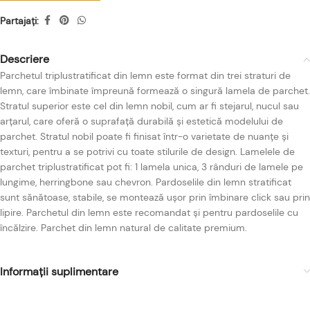
Partajați:
Descriere
Parchetul triplustratificat din lemn este format din trei straturi de
lemn, care îmbinate împreună formează o singură lamela de parchet.
Stratul superior este cel din lemn nobil, cum ar fi stejarul, nucul sau
arțarul, care oferă o suprafață durabilă și estetică modelului de
parchet. Stratul nobil poate fi finisat într-o varietate de nuanțe și
texturi, pentru a se potrivi cu toate stilurile de design. Lamelele de
parchet triplustratificat pot fi: 1 lamela unica, 3 rânduri de lamele pe
lungime, herringbone sau chevron. Pardoselile din lemn stratificat
sunt sănătoase, stabile, se montează ușor prin îmbinare click sau prin
lipire. Parchetul din lemn este recomandat și pentru pardoselile cu
încălzire. Parchet din lemn natural de calitate premium.
Informații suplimentare