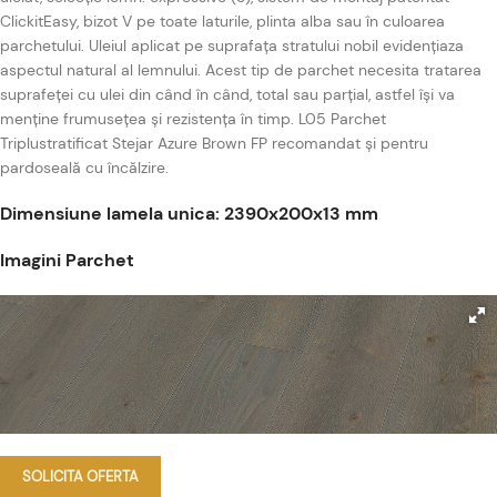
ClickitEasy, bizot V pe toate laturile, plinta alba sau în culoarea
parchetului. Uleiul aplicat pe suprafața stratului nobil evidențiaza
aspectul natural al lemnului. Acest tip de parchet necesita tratarea
suprafeței cu ulei din când în când, total sau parțial, astfel își va
menține frumusețea și rezistența în timp. L05 Parchet
Triplustratificat Stejar Azure Brown FP recomandat și pentru
pardoseală cu încălzire.
Dimensiune lamela unica: 2390x200x13 mm
Imagini Parchet
SOLICITA OFERTA