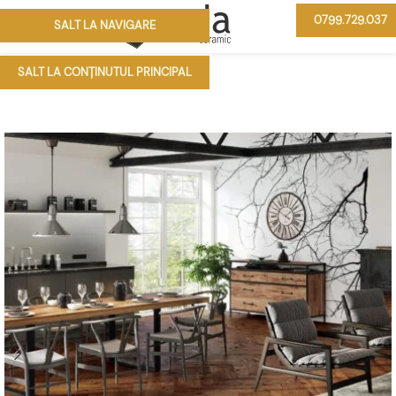
0799.729.037
SALT LA NAVIGARE
MENIU
SALT LA CONȚINUTUL PRINCIPAL