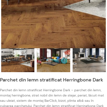
Parchet din lemn stratificat Herringbone Dark
Parchet din lemn stratificat Herringbone Dark – parchet din lemn,
montaj herringbone, strat nobil din lemn de stejar, periat, lăcuit mat
sau uleiat, sistem de montaj BarClick, bizot, plinta albă sau în
culoarea parchetului. Parchet din lemn stratificat Herringbone Dark