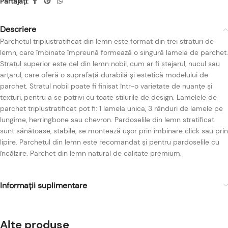
Partajați:
Descriere
Parchetul triplustratificat din lemn este format din trei straturi de
lemn, care îmbinate împreună formează o singură lamela de parchet.
Stratul superior este cel din lemn nobil, cum ar fi stejarul, nucul sau
arțarul, care oferă o suprafață durabilă și estetică modelului de
parchet. Stratul nobil poate fi finisat într-o varietate de nuanțe și
texturi, pentru a se potrivi cu toate stilurile de design. Lamelele de
parchet triplustratificat pot fi: 1 lamela unica, 3 rânduri de lamele pe
lungime, herringbone sau chevron. Pardoselile din lemn stratificat
sunt sănătoase, stabile, se montează ușor prin îmbinare click sau prin
lipire. Parchetul din lemn este recomandat și pentru pardoselile cu
încălzire. Parchet din lemn natural de calitate premium.
Informații suplimentare
Alte produse