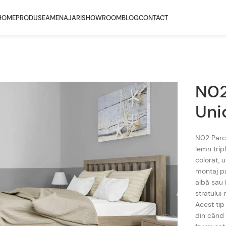
HOME
PRODUSE
AMENAJARI
SHOWROOM
BLOG
CONTACT
N02
Uni
N02 Parch
lemn tripl
colorat, u
montaj pat
albă sau 
stratului 
Acest tip
din când î