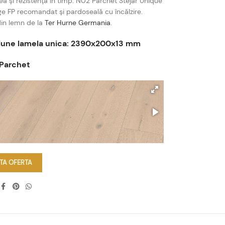
a și rezistența în timp. N02 Parchet Stejar Unique
e FP recomandat și pardoseală cu încălzire.
in lemn de la
Ter Hurne Germania
.
une lamela unica: 2390x200x13 mm
 Parchet
ITA OFERTA