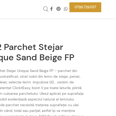
0799.729.037
 Parchet Stejar
que Sand Beige FP
et Stejar Unique Sand Beige FP – parchet din
ustratificat, strat nobil din lemn de stejar, periat,
leiat, selectie lemn: impulsive (4). , sistem de
entat ClickitEasy, bizot V pe toate laturile, plintă
în culoarea parchetului. Uleiul aplicat pe suprafața
nobil evidențiază aspectul natural al lemnului.
 de parchet necesită tratarea suprafeței cu ulei
n când, total sau parțial, astfel își va menține