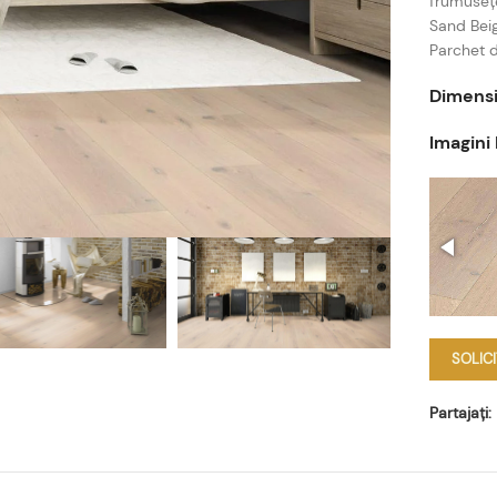
frumusețe
Sand Beig
Parchet d
Dimensi
Imagini
SOLIC
Partajați: