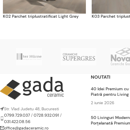
K02 Parchet triplustratificat Light Grey
K03 Parchet triplust
NOUTATI
40 Idei Premium cu
Piatră pentru Living
2 iunie 2026
Str. Vlad Judetu 48, Bucuresti
0799.729.037
/
0728.932.091
/
50 Livinguri Modern
031.422.08.56
Porțelanată Premiu
office@gadaceramic.ro