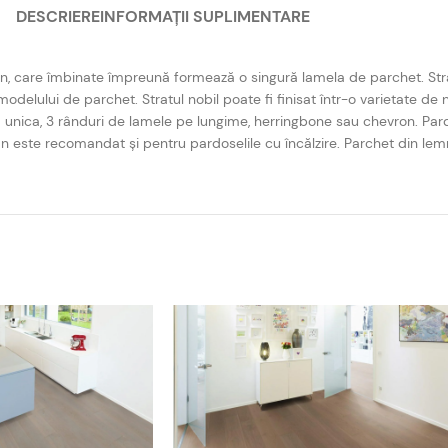
DESCRIERE
INFORMAȚII SUPLIMENTARE
lemn, care îmbinate împreună formează o singură lamela de parchet. Stra
modelului de parchet. Stratul nobil poate fi finisat într-o varietate de n
ela unica, 3 rânduri de lamele pe lungime, herringbone sau chevron. Pard
emn este recomandat și pentru pardoselile cu încălzire. Parchet din le