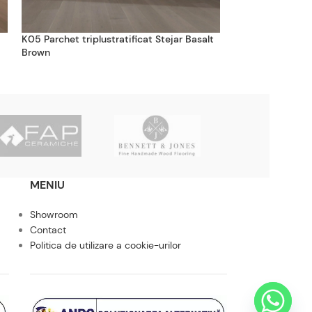
K05 Parchet triplustratificat Stejar Basalt
L02 Parchet Tripl
Brown
Brown FP
MENIU
Showroom
Contact
Politica de utilizare a cookie-urilor