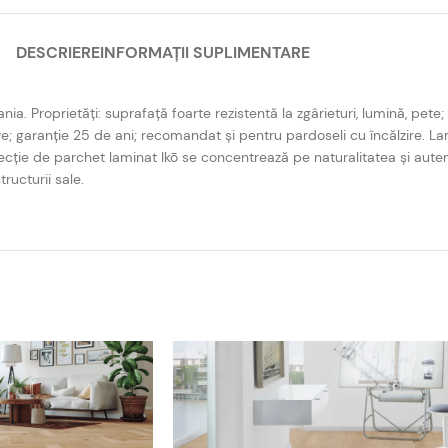
DESCRIERE
INFORMAȚII SUPLIMENTARE
roprietăți: suprafață foarte rezistentă la zgârieturi, lumină, pete; 
e; garanție 25 de ani; recomandat și pentru pardoseli cu încălzire. 
cție de parchet laminat Ikō se concentrează pe naturalitatea și aute
tructurii sale.