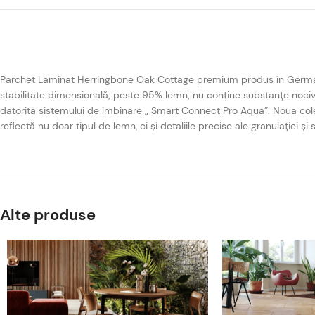
Parchet Laminat Herringbone Oak Cottage premium produs în Germania. P
stabilitate dimensională; peste 95% lemn; nu conține substanțe nociv
datorită sistemului de îmbinare „ Smart Connect Pro Aqua”. Noua cole
reflectă nu doar tipul de lemn, ci și detaliile precise ale granulației și s
Alte produse