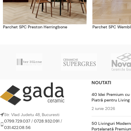
Parchet SPC Preston Herringbone
Parchet SPC Wembl
NOUTATI
40 Idei Premium cu
Piatră pentru Living
2 iunie 2026
Str. Vlad Judetu 48, Bucuresti
0799.729.037
/
0728.932.091
/
50 Livinguri Modern
031.422.08.56
Porțelanată Premiu