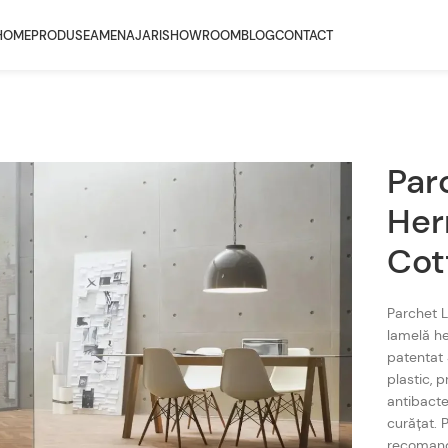
HOME
PRODUSE
AMENAJARI
SHOWROOM
BLOG
CONTACT
Par
Her
Cot
Parchet L
lamelă he
patentat 
plastic, p
antibacte
curățat.
recomanda