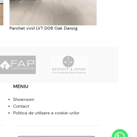
Parchet vinil LVT D08 Oak Danzig
Parchet vinil LV
MENIU
Showroom
Contact
Politica de utilizare a cookie-urilor