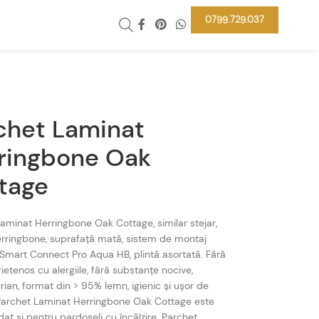
0799.729.037
chet Laminat
ringbone Oak
tage
aminat Herringbone Oak Cottage, similar stejar,
rringbone, suprafață mată, sistem de montaj
Smart Connect Pro Aqua HB, plintă asortată. Fără
rietenos cu alergiile, fără substanțe nocive,
rian, format din > 95% lemn, igienic și ușor de
 Parchet Laminat Herringbone Oak Cottage este
t și pentru pardoseli cu încălzire. Parchet