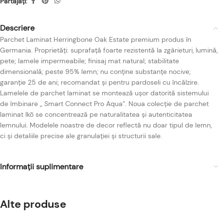
Partajați:
Descriere
Parchet Laminat Herringbone Oak Estate premium produs în
Germania. Proprietăți: suprafață foarte rezistentă la zgârieturi, lumină,
pete; lamele impermeabile; finisaj mat natural; stabilitate
dimensională; peste 95% lemn; nu conține substanțe nocive;
garanție 25 de ani; recomandat și pentru pardoseli cu încălzire.
Lamelele de parchet laminat se montează ușor datorită sistemului
de îmbinare „ Smart Connect Pro Aqua”. Noua colecție de parchet
laminat Ikō se concentrează pe naturalitatea și autenticitatea
lemnului. Modelele noastre de decor reflectă nu doar tipul de lemn,
ci și detaliile precise ale granulației și structurii sale.
Informații suplimentare
Alte produse