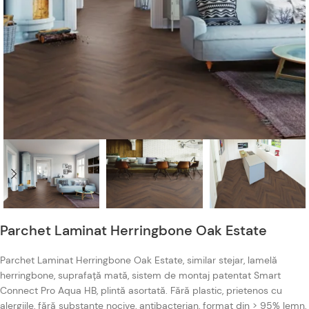
Parchet Laminat Herringbone Oak Estate
Parchet Laminat Herringbone Oak Estate, similar stejar, lamelă
herringbone, suprafață mată, sistem de montaj patentat Smart
Connect Pro Aqua HB, plintă asortată. Fără plastic, prietenos cu
alergiile, fără substanțe nocive, antibacterian, format din > 95% lemn,