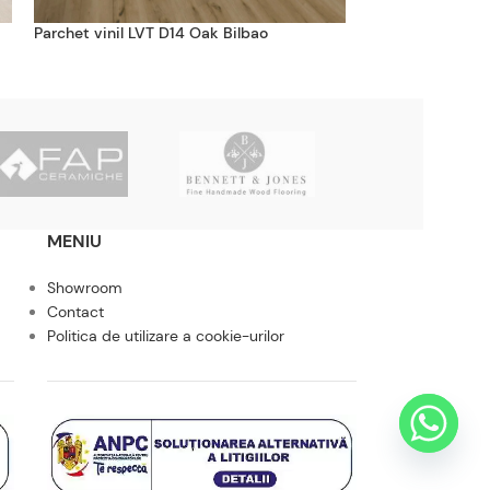
Parchet vinil LVT D14 Oak Bilbao
Parchet vinil LV
MENIU
Showroom
Contact
Politica de utilizare a cookie-urilor