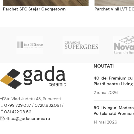
Parchet SPC Stejar Georgetown
Parchet vinil LVT D
NOUTATI
40 Idei Premium cu
Piatră pentru Living
2 iunie 2026
Str. Vlad Judetu 48, Bucuresti
0799.729.037
/
0728.932.091
/
50 Livinguri Modern
031.422.08.56
Porțelanată Premiu
office@gadaceramic.ro
14 mai 2026