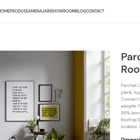
HOME
PRODUSE
AMENAJARI
SHOWROOM
BLOG
CONTACT
Par
Roo
Parchet L
plank, su
Connect P
alergiile,
95% lemn,
Rooftop B
încălzire
Dimens