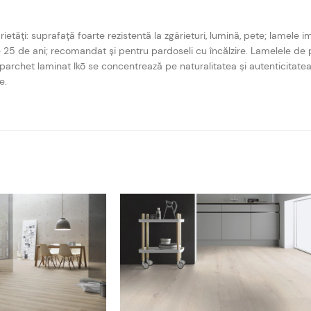
i: suprafață foarte rezistentă la zgârieturi, lumină, pete; lamele imp
 25 de ani; recomandat și pentru pardoseli cu încălzire. Lamelele de
archet laminat Ikō se concentrează pe naturalitatea și autenticitate
e.