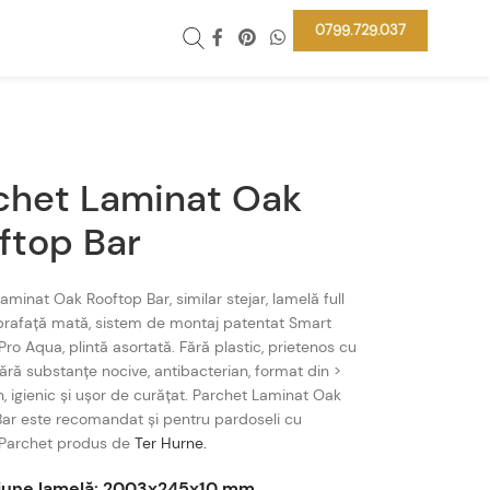
0799.729.037
chet Laminat Oak
ftop Bar
aminat Oak Rooftop Bar, similar stejar, lamelă full
prafață mată, sistem de montaj patentat Smart
ro Aqua, plintă asortată. Fără plastic, prietenos cu
 fără substanțe nocive, antibacterian, format din >
 igienic și ușor de curățat. Parchet Laminat Oak
ar este recomandat și pentru pardoseli cu
. Parchet produs de
Ter Hurne.
iune lamelă: 2003x245x10 mm