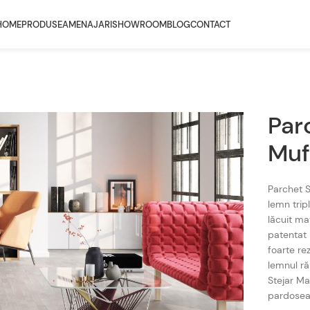
HOME
PRODUSE
AMENAJARI
SHOWROOM
BLOG
CONTACT
Par
Muf
Parchet S
lemn tripl
lăcuit ma
patentat 
foarte rez
lemnul ră
Stejar Ma
pardoseal