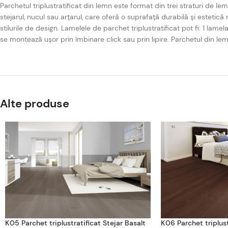
Parchetul triplustratificat din lemn este format din trei straturi de 
stejarul, nucul sau arțarul, care oferă o suprafață durabilă și estetică 
stilurile de design. Lamelele de parchet triplustratificat pot fi: 1 lam
se montează ușor prin îmbinare click sau prin lipire. Parchetul din l
Alte produse
K05 Parchet triplustratificat Stejar Basalt
K06 Parchet triplust