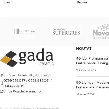
Brown
Brown
NOUTATI
40 Idei Premium cu
Piatră pentru Living
2 iunie 2026
Str. Vlad Judetu 48, Bucuresti
0799.729.037
/
0728.932.091
/
50 Livinguri Modern
031.422.08.56
Porțelanată Premiu
office@gadaceramic.ro
14 mai 2026