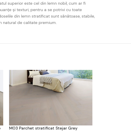
tul superior este cel din lemn nobil, cum ar fi
uanțe și texturi, pentru a se potrivi cu toate
oselile din lemn stratificat sunt sănătoase, stabile,
mn natural de calitate premium.
e
M03 Parchet stratificat Stejar Grey
Parchet din lemn 