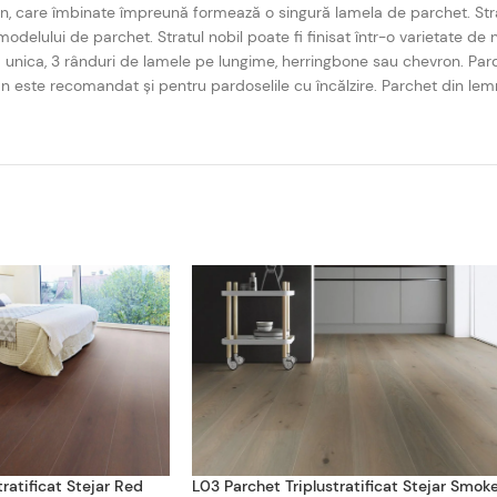
lemn, care îmbinate împreună formează o singură lamela de parchet. Stra
modelului de parchet. Stratul nobil poate fi finisat într-o varietate de n
ela unica, 3 rânduri de lamele pe lungime, herringbone sau chevron. Pard
emn este recomandat și pentru pardoselile cu încălzire. Parchet din le
ratificat Stejar Red
L03 Parchet Triplustratificat Stejar Smok