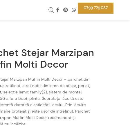
0799.729.037
chet Stejar Marzipan
fin Molti Decor
tejar Marzipan Muffin Molti Decor – parchet din
ustratificat, strat nobil din lemn de stejar, periat,
t, selecție lemn: family(2), sistem de montaj
5Gc, fara bizot, plinta. Suprafața lăcuită este
istentă datorită elasticității lacului. Prin lăcuire
mâne protejat și este ușor de întreținut. Parchet
rzipan Muffin Molti Decor recomandat și
ă cu încălzire.