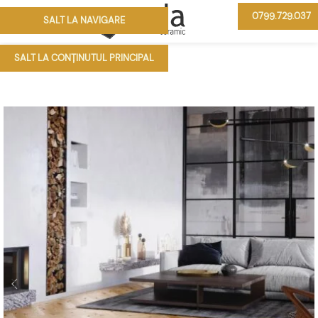
0799.729.037
SALT LA NAVIGARE
MENIU
SALT LA CONȚINUTUL PRINCIPAL