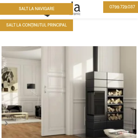
0799.729.037
SALT LA NAVIGARE
MENIU
SALT LA CONȚINUTUL PRINCIPAL