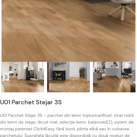
U01 Parchet Stejar 3S
U01 Parchet Stejar 3S – parchet din lemn triplustratificat, strat nobil
din lemn de stejar, lăcuit mat, selecție lemn: balanced(2), sistem de
montaj patentat ClickitEasy, fără bizot, plinta albă sau în culoarea
parchetului. Suprafața lăcuită este disponibilă cu două niveluri de