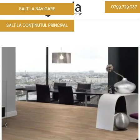
0799.729.037
SALT LA NAVIGARE
MENIU
SALT LA CONȚINUTUL PRINCIPAL