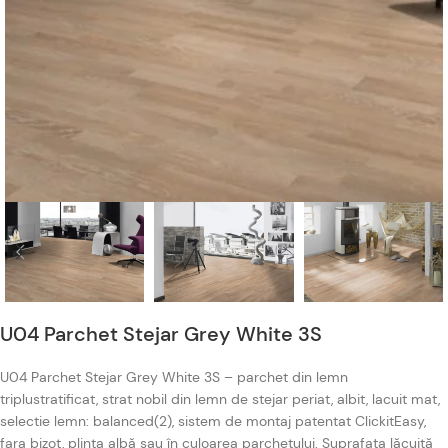
U04 Parchet Stejar Grey White 3S
U04 Parchet Stejar Grey White 3S – parchet din lemn
triplustratificat, strat nobil din lemn de stejar periat, albit, lacuit mat,
selectie lemn: balanced(2), sistem de montaj patentat ClickitEasy,
fara bizot, plinta albă sau în culoarea parchetului. Suprafața lăcuită