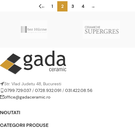
←
1
2
3
4
→
Str. Vlad Judetu 48, Bucuresti
0799.729.037
/
0728.932.091
/
031.422.08.56
office@gadaceramic.ro
NOUTATI
CATEGORII PRODUSE