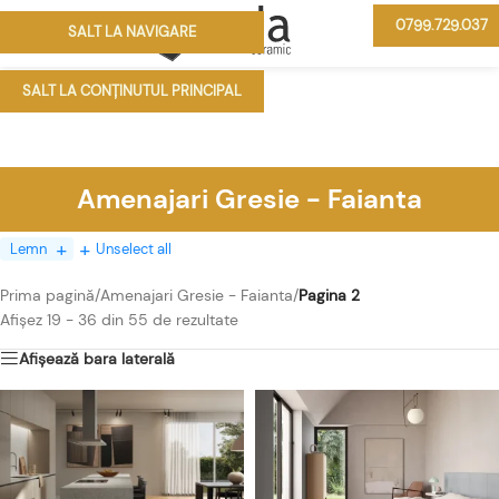
0799.729.037
SALT LA NAVIGARE
MENIU
SALT LA CONȚINUTUL PRINCIPAL
Amenajari Gresie - Faianta
Lemn
Unselect all
Prima pagină
/
Amenajari Gresie - Faianta
/
Pagina 2
Afișez 19 - 36 din 55 de rezultate
Afișează bara laterală