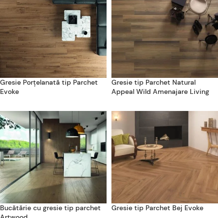
Gresie Porțelanată tip Parchet
Gresie tip Parchet Natural
Evoke
Appeal Wild Amenajare Living
Bucătărie cu gresie tip parchet
Gresie tip Parchet Bej Evoke
Artwood