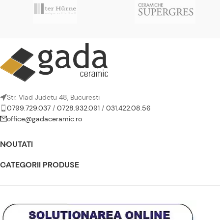
Str. Vlad Judetu 48, Bucuresti
0799.729.037
/
0728.932.091
/
031.422.08.56
office@gadaceramic.ro
NOUTATI
CATEGORII PRODUSE