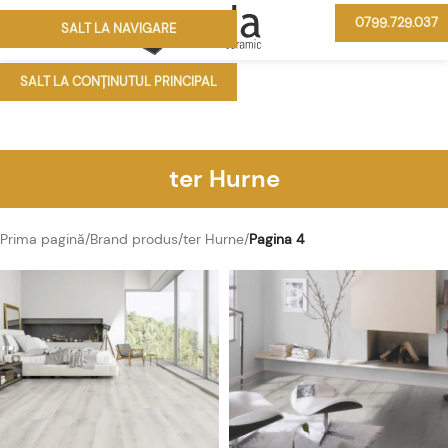
0799.729.037
SALT LA NAVIGARE
MENIU
SALT LA CONȚINUTUL PRINCIPAL
ter Hurne
Prima pagină
/
Brand produs
/
ter Hurne
/
Pagina 4