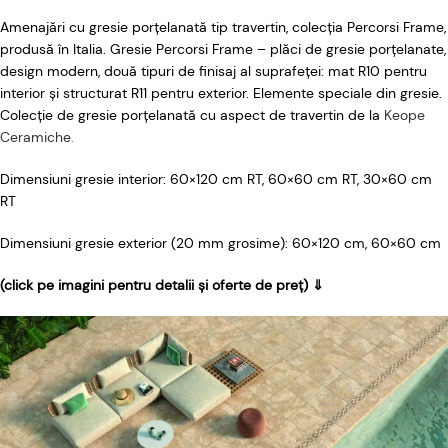
Amenajări cu gresie porțelanată tip travertin, colecția Percorsi Frame,
produsă în Italia.
Gresie Percorsi Frame – plăci de gresie porțelanate,
design modern, două tipuri de finisaj al suprafeței: mat R10 pentru
interior și structurat R11 pentru exterior. Elemente speciale din gresie.
Colecție de gresie porțelanată cu aspect de travertin de la
Keope
Ceramiche
.
Dimensiuni gresie interior: 60×120 cm RT,
60×60 cm RT, 30×60 cm
RT
Dimensiuni gresie exterior (20 mm grosime): 60×120 cm, 60×60 cm
(click pe imagini pentru detalii și oferte de preț) ⇓