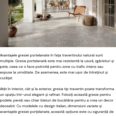
Avantajele gresiei portelanate în fața travertinului natural sunt
multiple. Gresia portelanată este mai rezistentă la uzură, zgârieturi și
pete, ceea ce o face potrivită pentru zone cu trafic intens sau
expuse la umiditate. De asemenea, este mai ușor de întreținut și
curățat.
Atât în interior, cât și la exterior, gresia tip travertin poate transforma
un spațiu într-unul elegant și rafinat. Folosiți această gresie pentru
podele, pereți sau chiar blaturi de bucătărie pentru a crea un decor
deosebit. Cu modelele cu design italian, dimensiuni variate și
avantajele gresiei porțelanate, această opțiune este cu siguranță de