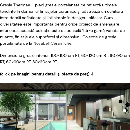
Gresie Thermae – placi gresie porțelanată ce reflectă ultimele
tendințe în domeniul finisajelor ceramice și păstrează un echilibru
între detalii sofisticate și linii simple în designul plăcilor. Cum
diversitatea este importantă pentru orice proiect de amenajare
interioara, această colecție este disponibilă într-o gamă variata de
nuante, finisaje ale suprafetei și dimensiuni. Colectie de gresie
portelanata de la
Novabell Ceramiche
.
Dimensiune gresie interior: 100×100 cm RT, 60×120 cm RT, 60×90 cm
RT, 60x60cm RT, 30x60cm RT
(click pe imagini pentru detalii și oferte de preț) ⇓