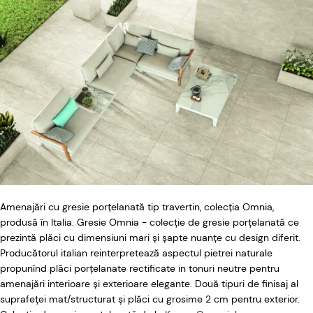
Amenajări cu gresie porțelanată tip travertin, colecția Omnia,
produsă în Italia. Gresie Omnia - colecție de gresie porțelanată ce
prezintă plăci cu dimensiuni mari și șapte nuanțe cu design diferit.
Producătorul italian reinterpretează aspectul pietrei naturale
propunînd plăci porțelanate rectificate in tonuri neutre pentru
amenajări interioare și exterioare elegante. Două tipuri de finisaj al
suprafeței mat/structurat și plăci cu grosime 2 cm pentru exterior.