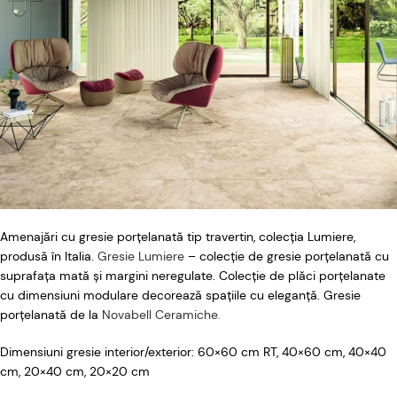
Amenajări cu gresie porțelanată tip travertin, colecția Lumiere,
produsă în Italia.
Gresie Lumiere
– colecție de gresie porțelanată cu
suprafața mată și margini neregulate. Colecție de plăci porțelanate
cu dimensiuni modulare decorează spațiile cu eleganță. Gresie
porțelanată de la
Novabell Ceramiche
.
Dimensiuni gresie interior/exterior: 60×60 cm RT, 40×60 cm, 40×40
cm, 20×40 cm, 20×20 cm