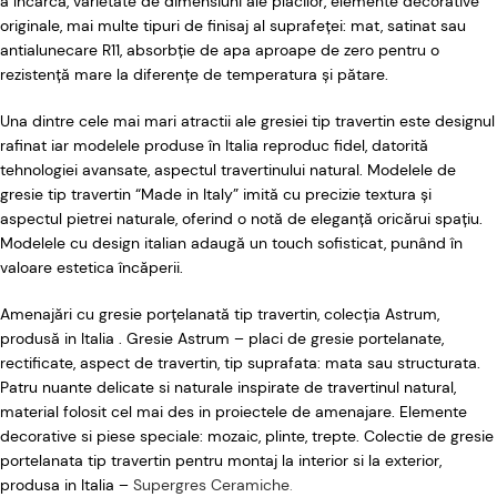
a încărca, varietate de dimensiuni ale plăcilor, elemente decorative
originale, mai multe tipuri de finisaj al suprafeței: mat, satinat sau
antialunecare R11, absorbție de apa aproape de zero pentru o
rezistență mare la diferențe de temperatura și pătare.
Una dintre cele mai mari atractii ale gresiei tip travertin este designul
rafinat iar modelele produse în Italia reproduc fidel, datorită
tehnologiei avansate, aspectul travertinului natural. Modelele de
gresie tip travertin “Made in Italy” imită cu precizie textura și
aspectul pietrei naturale, oferind o notă de eleganță oricărui spațiu.
Modelele cu design italian adaugă un touch sofisticat, punând în
valoare estetica încăperii.
Amenajări cu gresie porțelanată tip travertin, colecția Astrum,
produsă in Italia .
Gresie Astrum – placi de gresie portelanate,
rectificate, aspect de travertin, tip suprafata: mata sau structurata.
Patru nuante delicate si naturale inspirate de travertinul natural,
material folosit cel mai des in proiectele de amenajare. Elemente
decorative si piese speciale: mozaic, plinte, trepte. Colectie de gresie
portelanata tip travertin pentru montaj la interior si la exterior,
produsa in Italia –
Supergres Ceramiche
.