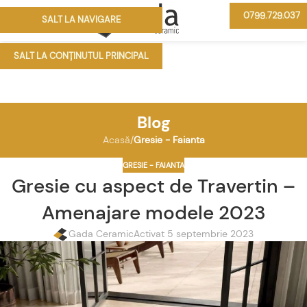
0799.729.037
SALT LA NAVIGARE
MENIU
SALT LA CONȚINUTUL PRINCIPAL
Blog
Acasă
/
Gresie - Faianta
GRESIE - FAIANTA
Gresie cu aspect de Travertin –
Amenajare modele 2023
Gada Ceramic
Activat 5 septembrie 2023