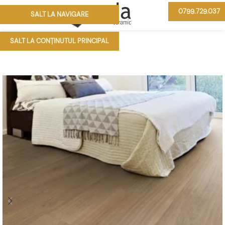
0799.729.037
SALT LA NAVIGARE
MENIU
SALT LA CONȚINUTUL PRINCIPAL