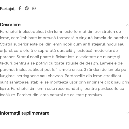
Partajați:
Descriere
Parchetul triplustratificat din lemn este format din trei straturi de
lemn, care îmbinate împreună formează o singură lamela de parchet.
Stratul superior este cel din lemn nobil, cum ar fi stejarul, nucul sau
arțarul, care oferă o suprafață durabilă și estetică modelului de
parchet. Stratul nobil poate fi finisat într-o varietate de nuanțe și
texturi, pentru a se potrivi cu toate stilurile de design. Lamelele de
parchet triplustratificat pot fi: 1 lamela unica, 3 rânduri de lamele pe
lungime, herringbone sau chevron. Pardoselile din lemn stratificat
sunt sănătoase, stabile, se montează ușor prin îmbinare click sau prin
lipire. Parchetul din lemn este recomandat și pentru pardoselile cu
încălzire. Parchet din lemn natural de calitate premium.
Informații suplimentare