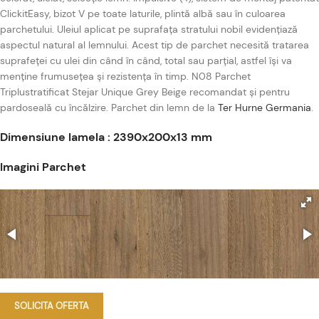
ClickitEasy, bizot V pe toate laturile, plintă albă sau în culoarea
parchetului. Uleiul aplicat pe suprafața stratului nobil evidențiază
aspectul natural al lemnului. Acest tip de parchet necesită tratarea
suprafeței cu ulei din când în când, total sau parțial, astfel își va
menține frumusețea și rezistența în timp. N08 Parchet
Triplustratificat Stejar Unique Grey Beige recomandat și pentru
pardoseală cu încălzire. Parchet din lemn de la
Ter Hurne Germania
.
Dimensiune lamela : 2390x200x13 mm
Imagini Parchet
SOLICITA OFERTA