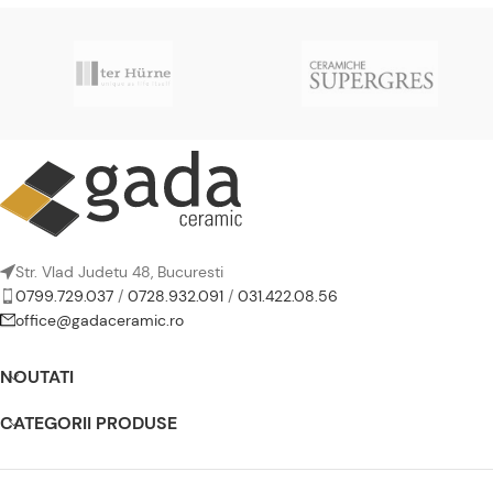
Str. Vlad Judetu 48, Bucuresti
0799.729.037
/
0728.932.091
/
031.422.08.56
office@gadaceramic.ro
NOUTATI
CATEGORII PRODUSE