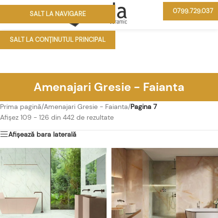
0799.729.037
SALT LA NAVIGARE
MENIU
SALT LA CONȚINUTUL PRINCIPAL
Amenajari Gresie - Faianta
Prima pagină
/
Amenajari Gresie - Faianta
/
Pagina 7
Afișez 109 - 126 din 442 de rezultate
Afișează bara laterală