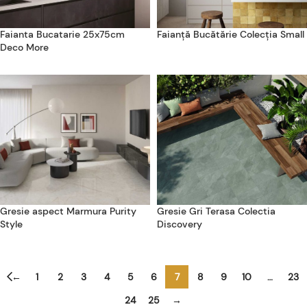
Faianta Bucatarie 25x75cm
Faianță Bucătărie Colecția Small
Deco More
Gresie aspect Marmura Purity
Gresie Gri Terasa Colectia
Style
Discovery
←
1
2
3
4
5
6
7
8
9
10
…
23
24
25
→