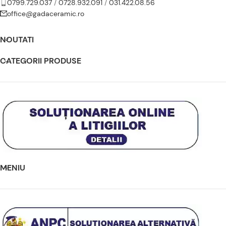
0799.729.037
/
0728.932.091
/
031.422.08.56
office@gadaceramic.ro
NOUTATI
CATEGORII PRODUSE
MENIU