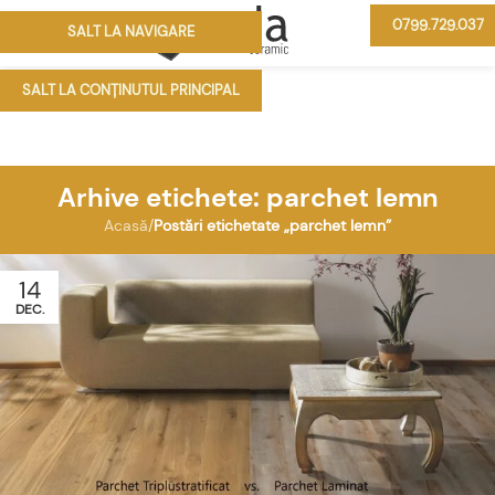
0799.729.037
SALT LA NAVIGARE
MENIU
SALT LA CONȚINUTUL PRINCIPAL
Arhive etichete: parchet lemn
Acasă
/
Postări etichetate „parchet lemn”
14
DEC.