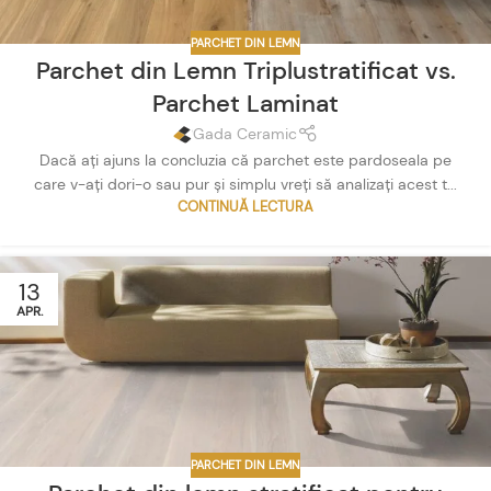
PARCHET DIN LEMN
Parchet din Lemn Triplustratificat vs.
Parchet Laminat
Gada Ceramic
Dacă ați ajuns la concluzia că parchet este pardoseala pe
care v-ați dori-o sau pur și simplu vreți să analizați acest t...
CONTINUĂ LECTURA
13
APR.
PARCHET DIN LEMN