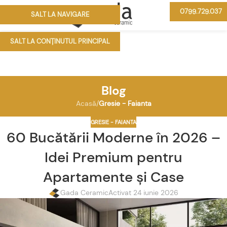
0799.729.037
SALT LA NAVIGARE
MENIU
SALT LA CONȚINUTUL PRINCIPAL
Blog
Acasă
/
Gresie - Faianta
GRESIE - FAIANTA
60 Bucătării Moderne în 2026 –
Idei Premium pentru
Apartamente și Case
Gada Ceramic
Activat 24 iunie 2026