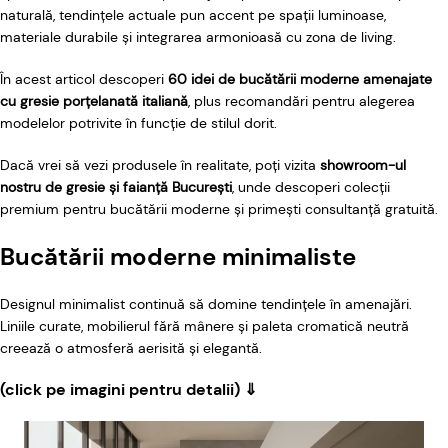
naturală, tendințele actuale pun accent pe spații luminoase,
materiale durabile și integrarea armonioasă cu zona de living.
În acest articol descoperi
60 idei de bucătării moderne amenajate
cu gresie porțelanată italiană
, plus recomandări pentru alegerea
modelelor potrivite în funcție de stilul dorit.
Dacă vrei să vezi produsele în realitate, poți vizita
showroom-ul
nostru de gresie și faianță București
, unde descoperi colecții
premium pentru bucătării moderne și primești consultanță gratuită.
Bucătării moderne minimaliste
Designul minimalist continuă să domine tendințele în amenajări.
Liniile curate, mobilierul fără mânere și paleta cromatică neutră
creează o atmosferă aerisită și elegantă.
(click pe imagini pentru detalii) ⇓