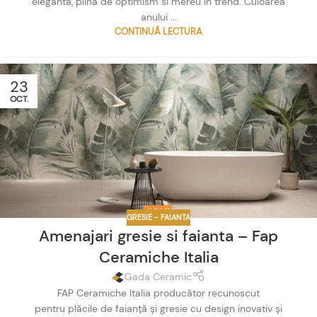
eleganta, plina de optimism si mereu in trend. Culoarea
anului ...
CONTINUĂ LECTURA
23
OCT.
GRESIE - FAIANTA
Amenajari gresie si faianta – Fap
Ceramiche Italia
Gada Ceramic
FAP Ceramiche Italia producător recunoscut
pentru plăcile de faianță și gresie cu design inovativ și