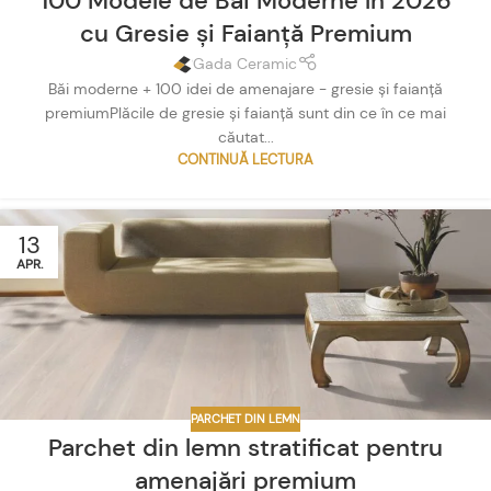
100 Modele de Băi Moderne în 2026
cu Gresie și Faianță Premium
Gada Ceramic
Băi moderne + 100 idei de amenajare - gresie și faianță
premiumPlăcile de gresie și faianță sunt din ce în ce mai
căutat...
CONTINUĂ LECTURA
13
APR.
PARCHET DIN LEMN
Parchet din lemn stratificat pentru
amenajări premium