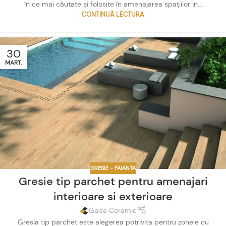
în ce mai căutate și folosite în amenajarea spațiilor in...
CONTINUĂ LECTURA
30
MART.
GRESIE - FAIANTA
Gresie tip parchet pentru amenajari
interioare si exterioare
Gada Ceramic
Gresia tip parchet este alegerea potrivita pentru zonele cu