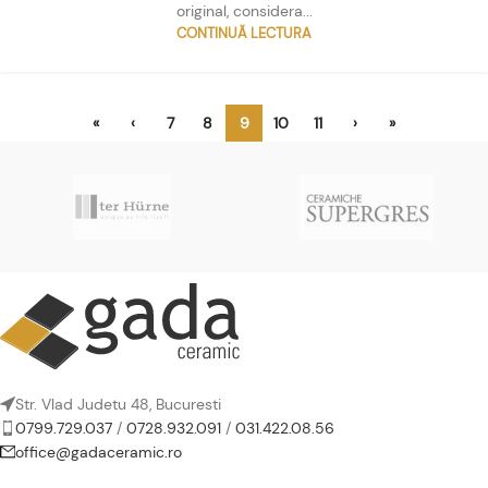
original, considera...
CONTINUĂ LECTURA
«
‹
7
8
9
10
11
›
»
Str. Vlad Judetu 48, Bucuresti
0799.729.037
/
0728.932.091
/
031.422.08.56
office@gadaceramic.ro