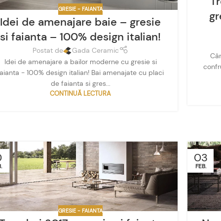
Tr
GRESIE - FAIANTA
gr
Idei de amenajare baie – gresie
si faianta – 100% design italian!
Postat de
Gada Ceramic
Cân
Idei de amenajare a bailor moderne cu gresie si
confr
faianta - 100% design italian! Bai amenajate cu placi
de faianta si gres...
CONTINUĂ LECTURA
0
03
.
FEB.
GRESIE - FAIANTA