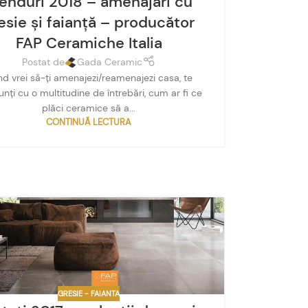
enduri 2018 – amenajări cu
esie și faianță – producător
FAP Ceramiche Italia
Postat de
Gada Ceramic
d vrei să-ți amenajezi/reamenajezi casa, te
unți cu o multitudine de întrebări, cum ar fi ce
plăci ceramice să a...
CONTINUĂ LECTURA
GRESIE - FAIANTA