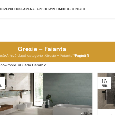
HOME
PRODUSE
AMENAJARI
SHOWROOM
BLOG
CONTACT
Gresie – Faianta
asă
/
Arhivă după categorie „Gresie – Faianta”
/
Pagină 9
și showroom-ul Gada Ceramic.
16
.
FEB.