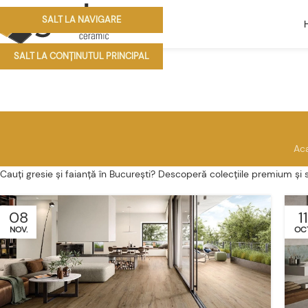
SALT LA NAVIGARE
SALT LA CONȚINUTUL PRINCIPAL
Ac
Cauți gresie și faianță în București? Descoperă colecțiile premium 
08
11
NOV.
OCT