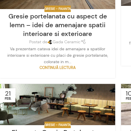
GRESIE - FAIANTA
Gresie portelanata cu aspect de
lemn – idei de amenajare spatii
interioare si exterioare
Postat de
Gada Ceramic
Va prezentam cateva idei de amenajare a spatiilor
interioare si exterioare cu placi de gresie portelanate,
colorate in m...
CONTINUĂ LECTURA
21
1
FEB.
FEB
GRESIE - FAIANTA