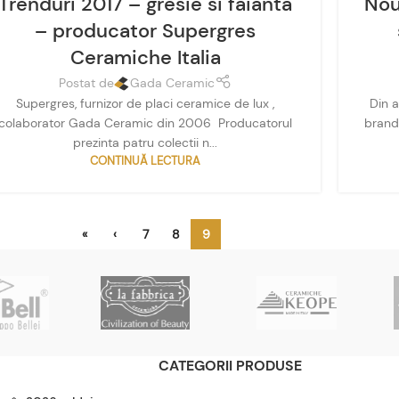
Trenduri 2017 – gresie si faianta
Nou
– producator Supergres
Ceramiche Italia
Postat de
Gada Ceramic
Supergres, furnizor de placi ceramice de lux ,
Din 
colaborator Gada Ceramic din 2006 Producatorul
brand
prezinta patru colectii n...
CONTINUĂ LECTURA
«
‹
7
8
9
CATEGORII PRODUSE